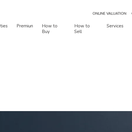
ONLINE VALUATION
ties
Premiun
How to
How to
Services
Buy
Sell
er of rooms
Number of bathrooms
r of rooms
Number of bathrooms