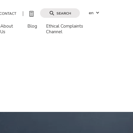
en
SEARCH
CONTACT
About
Blog
Ethical Complaints
Us
Channel
Search by map
Search
Clear filters