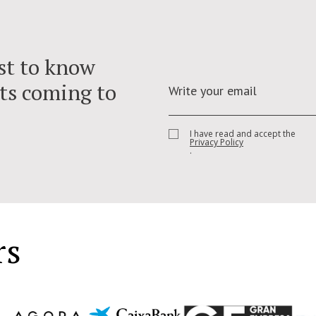
rst to know
ts coming to
I have read and accept the
Privacy Policy
.
rs