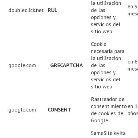
la utilización
en 9
doubleclick.net
RUL
de las
mes
opciones y
servicios del
sitio web
Cookie
necesaria para
la utilización
en 6
google.com
_GRECAPTCHA
de las
mes
opciones y
servicios del
sitio web
Rastreador de
consentimiento
en 1
google.com
CONSENT
de cookies de
año
Google
SameSite evita