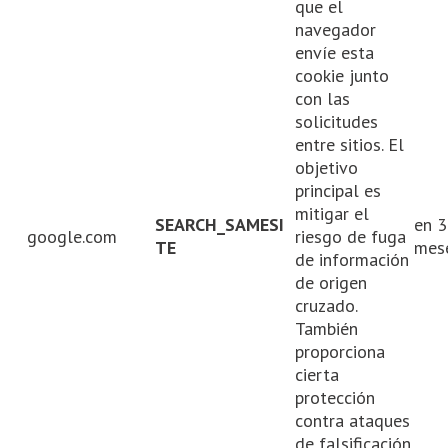
que el
navegador
envíe esta
cookie junto
con las
solicitudes
entre sitios. El
objetivo
principal es
mitigar el
SEARCH_SAMESI
en 3
google.com
riesgo de fuga
TE
mes
de información
de origen
cruzado.
También
proporciona
cierta
protección
contra ataques
de falsificación