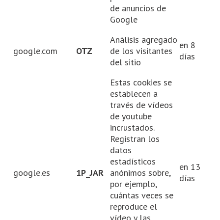
de anuncios de
Google
Análisis agregado
en 8
google.com
OTZ
de los visitantes
días
del sitio
Estas cookies se
establecen a
través de vídeos
de youtube
incrustados.
Registran los
datos
estadísticos
en 13
google.es
1P_JAR
anónimos sobre,
días
por ejemplo,
cuántas veces se
reproduce el
vídeo y las