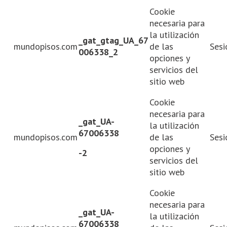
Cookie
necesaria para
la utilización
_gat_gtag_UA_67
mundopisos.com
de las
Sesi
006338_2
opciones y
servicios del
sitio web
Cookie
necesaria para
_gat_UA-
la utilización
67006338
mundopisos.com
de las
Sesi
opciones y
-2
servicios del
sitio web
Cookie
necesaria para
_gat_UA-
la utilización
67006338