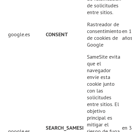
de solicitudes
entre sitios.
Rastreador de
consentimiento
en 1
google.es
CONSENT
de cookies de
año
Google
SameSite evita
que el
navegador
envíe esta
cookie junto
con las
solicitudes
entre sitios. El
objetivo
principal es
mitigar el
SEARCH_SAMESI
en 3
google.es
riesgo de fuga