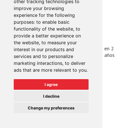
other tracking technologies to
herramientas de
improve your browsing
Google y guarda
experience for the following
ciertas
purposes:
to enable basic
preferencias, por
functionality of the website
,
to
ejemplo, el
provide a better experience on
número de
the website
,
to measure your
resultados de
en 2
interest in our products and
google.es
SSID
búsqueda por
años
services and to personalize
página o la
marketing interactions
,
to deliver
activación del
ads that are more relevant to you
.
filtro SafeSearch.
Ajusta los
anuncios que
I agree
aparecen en la
I decline
Búsqueda de
Google.
Change my preferences
Utilizado por
Facebook para