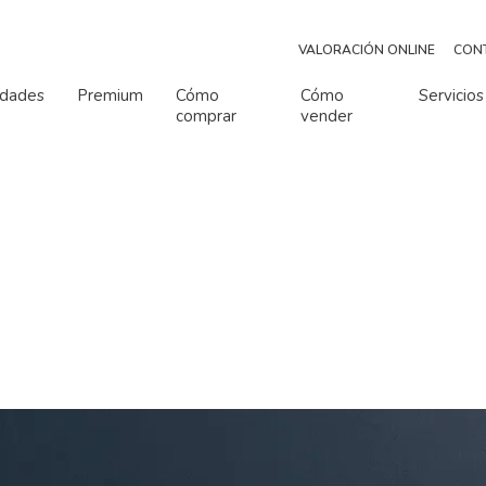
VALORACIÓN ONLINE
CON
edades
Premium
Cómo
Cómo
Servicios
comprar
vender
o de habitaciones
Número de baños
Número de habitaciones
Número de baños