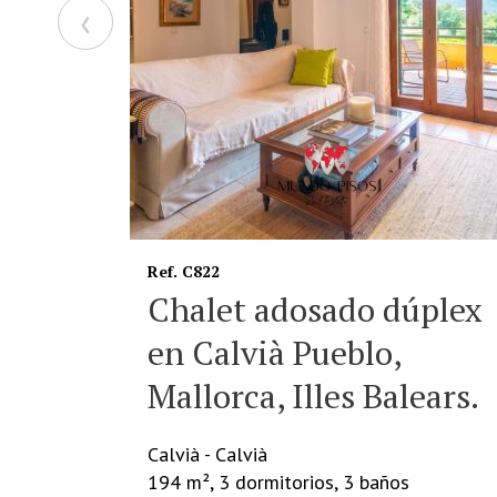
‹
Ref. P4198
úplex
Piso con parking en
Calonge, Santanyí, Illes
ears.
Balears
Calonge - Santanyí
118 m², 3 dormitorios, 2 baños