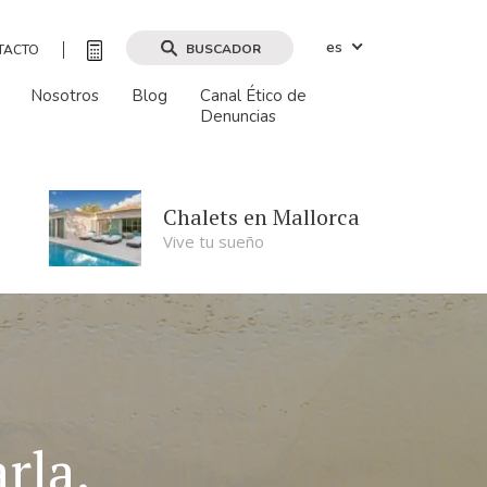
es
BUSCADOR
TACTO
Nosotros
Blog
Canal Ético de
Denuncias
Buscar por mapa
Buscar
Chalets en Mallorca
Vive tu sueño
Borrar filtros
rla.