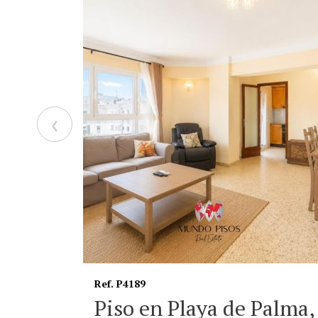
‹
Ref. C819
alma,
Casa de pueblo urbana 