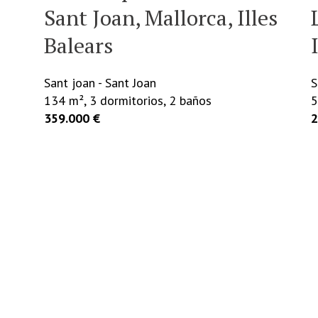
es
Lluc, Palma de Mallorca,
Islas Baleares
Son Cladera - Palma
52 m², 2 dormitorios, 1 baño
N
219.000 €
1
7
ME INTERESA
MÁS INFO