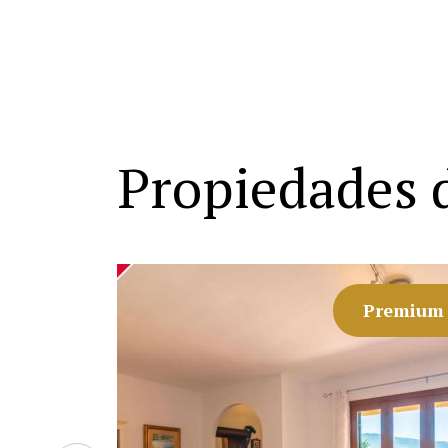
Propiedades 
remium