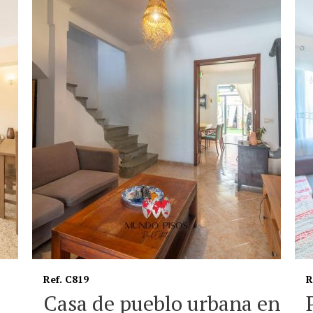
Ref. PB737
R
en
Planta baja en Virgen de