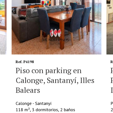
Ref. G146
R
Parking doble en
Puigpunyent, Mallorca,
Islas Baleares
Puigpunyent - Puigpunyent
S
28 m², 0 dormitorio, 0 baño
1