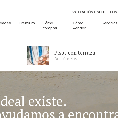
VALORACIÓN ONLINE
CON
edades
Premium
Cómo
Cómo
Servicios
comprar
vender
o de habitaciones
Número de baños
Número de habitaciones
Número de baños
Pisos con terraza
Descúbrelos
deal existe.
ayudamos a encontra