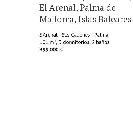
de
Sant Joan, Mallorca, Ill
leares
Balears
Sant joan - Sant Joan
134 m², 3 dormitorios, 2 baños
359.000 €
ME INTERESA
MÁS INFO