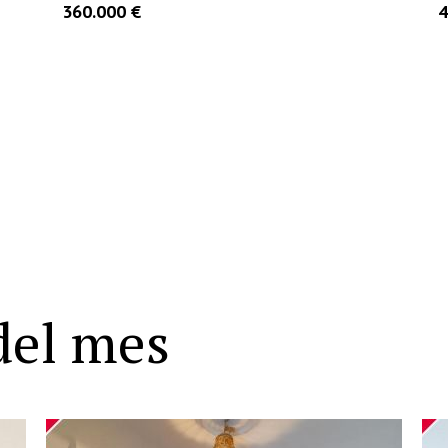
44.840 €
3
ME INTERESA
MÁS INFO
del mes