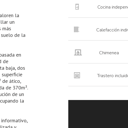
Cocina indepen
aloren la
llar un
s más
Calefacción indi
 suelo de la
Chimenea
 basada en
ad de
ta baja, dos
 superficie
Trastero incluid
 de ático,
ada de 370m².
ución de un
ocupando la
 informativo,
lizada y