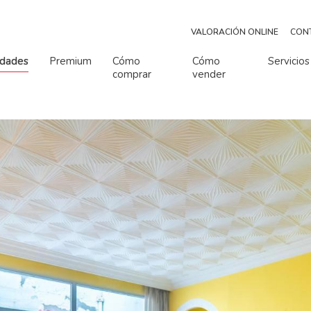
VALORACIÓN ONLINE
CON
edades
Premium
Cómo
Cómo
Servicios
comprar
vender
o de habitaciones
Número de baños
Número de habitaciones
Número de baños