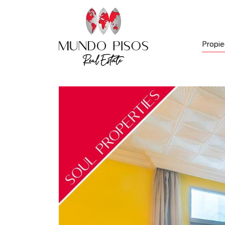
Propi
Númer