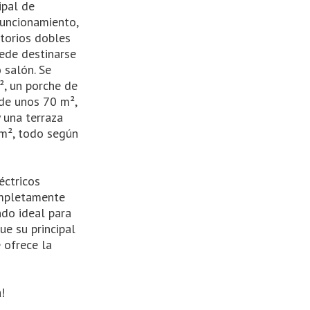
ipal de
uncionamiento,
torios dobles
uede destinarse
 salón. Se
², un porche de
de unos 70 m²,
 una terraza
m², todo según
éctricos
completamente
ndo ideal para
ue su principal
 ofrece la
!