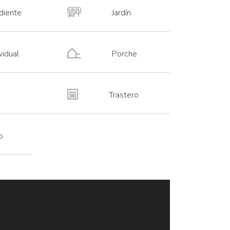
diente
Jardín
vidual
Porche
Trastero
o