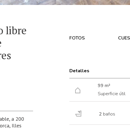
 libre
FOTOS
CUES
e
res
Detalles
99 m²
Superficie útil
2
baños
cable, a 200
rca, Illes