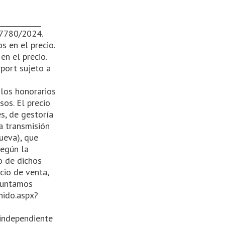
____________
27780/2024.
s en el precio.
en el precio.
rport sujeto a
 los honorarios
os. El precio
es, de gestoría
a transmisión
ueva), que
según la
o de dichos
ecio de venta,
djuntamos
nido.aspx?
 independiente