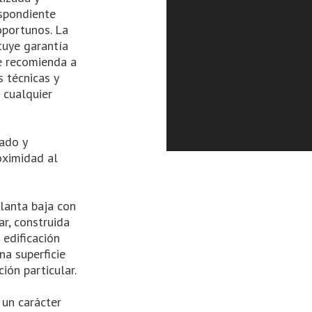
spondiente
oportunos. La
tuye garantía
se recomienda a
s técnicas y
 cualquier
dado y
oximidad al
planta baja con
ar, construida
 edificación
na superficie
ón particular.
 un carácter