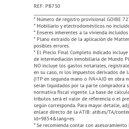
REF: PB730
_______________________________________________
* Número de registro provisional GOIBE 7
* Mobiliario y electrodomésticos no incluido
* Enseres inherentes a la vivienda incluidos 
* Plano extraído de la aplicación de Matte
posibles errores.
* El Precio Final Completo indicado incluye
de intermediación inmobiliaria de Mundo Pis
NO incluye los gastos notariales, registral
en su caso, ni los impuestos derivados de l
(ITP en segunda mano o IVA+AJD en obra n
serán liquidados por la parte compradora 
normativa fiscal vigente. La base de cálcul
tributos será el valor de referencia o el pr
según corresponda. Para mayor detalle, a
enlace directo de la ATIB: atib.es/TA/conte
Id=9854&lang=es
* Se recomienda contar con asesoramiento