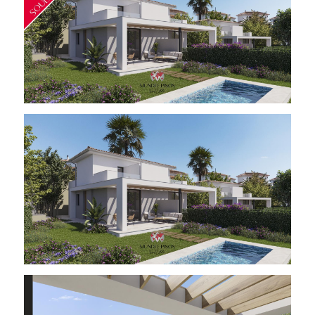
_________________________________________________________________________________________________________
* Las imágenes son a modo orientativo y no se
corresponden con el estado actual de la vivienda.
* Número de registro provisional GOIBE
727780/2024.
* Mobiliario, electrodomésticos y enseres
inherentes a la vivienda no incluidos en el precio.
* El Precio Final Completo indicado incluye los
honorarios de intermediación inmobiliaria de
Mundo Pisos. El precio NO incluye los gastos
notariales, registrales, de gestoría en su caso, ni
los impuestos derivados de la transmisión (ITP en
segunda mano o IVA+AJD en obra nueva), que serán
liquidados por la parte compradora según la
normativa fiscal vigente. La base de cálculo de
dichos tributos será el valor de referencia o el
precio de venta, según corresponda. Para mayor
detalle, adjuntamos enlace directo de la ATIB:
atib.es/TA/contenido.aspx?Id=9854&lang=es