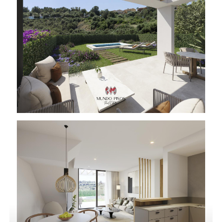
* Se recomienda contar con asesoramiento
independiente de arquitecto y/o abogado
especializado, en su caso, dado que Mundo Pisos
no proporciona asesoramiento jurídico individual al
efecto. En este sentido, Mundo Pisos proporciona
la información facilitada directamente de la parte
vendedora y por tanto, la misma puede estar sujeta
a errores, ser incompleta o no estar debidamente
actualizada.