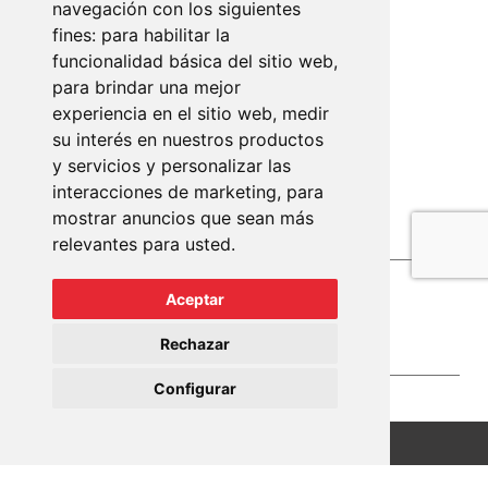
navegación con los siguientes
fines:
para habilitar la
funcionalidad básica del sitio web
,
para brindar una mejor
experiencia en el sitio web
,
medir
Lope de Vega, 2
su interés en nuestros productos
07013 Palma de Mallorca
y servicios y personalizar las
interacciones de marketing
,
para
+34 971 910 801
mostrar anuncios que sean más
info@mundopisos.com
relevantes para usted
.
Aceptar
Rechazar
Configurar
Haz clic aquí para +Info
Mundo Pisos 2023©
Aviso Legal
Cookies
Política de Privacidad
Política de reseñas
Accesibilidad
Sitemap