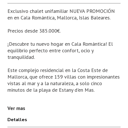
Exclusivo chalet unifamiliar NUEVA PROMOCIÓN
en en Cala Romántica, Mallorca, Islas Baleares.
Precios desde 385.000€.
¡Descubre tu nuevo hogar en Cala Romántica! El
equilibrio perfecto entre confort, ocio y
tranquilidad.
Este complejo residencial en la Costa Este de
Mallorca, que ofrece 159 villas con impresionantes
vistas al mar y a la naturaleza, a solo cinco
minutos de la playa de Estany d'en Mas.
Se trata de una PROMOCIÓN DE OBRA NUEVA, con
Ver mas
finalización prevista para el primer semestre de
2026.
Detalles
Nuestras viviendas pareadas y aisladas de 2, 3 y 4