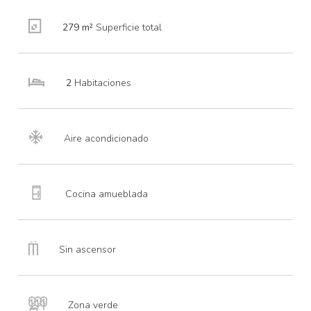
dormitorios cuentan con superficies de hasta 245
m² (dependiendo del modelo de propiedad y
279 m²
Superficie total
sacados de los planos), en un extenso complejo de
62.000 m².
Cada villa, distribuida en dos plantas, incluye
2
Habitaciones
terrazas y porches de hasta 93 m², además de
jardines de hasta 535 m² para disfrutar del clima
de Mallorca durante todo el año.
Aire acondicionado
En la planta baja podremos encontrar: un
dormitorio (o 2 en el caso de las villas de 4
dormitorios), baño con ducha (o 2 en el caso de las
Cocina amueblada
villas de 3 y 4 dormitorios), cocina equipada,
lavadero y luminoso salón-comedor con acceso
directo a la terraza con pérgola.
Sin ascensor
En la planta superior: amplio dormitorio principal (o
2 en el caso de las villas de 3 y 4 dormitorios) con
acceso a una terraza privada y vistas
Zona verde