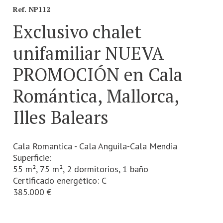
Ref. NP112
Exclusivo chalet
unifamiliar NUEVA
Número de habitaciones
Número de habitaciones
PROMOCIÓN en Cala
Número de baños
Número de baños
Romántica, Mallorca,
Illes Balears
Cala Romantica - Cala Anguila-Cala Mendia
Superficie:
55 m²,
75 m²,
2 dormitorios,
1 baño
Certificado energético:
C
385.000 €