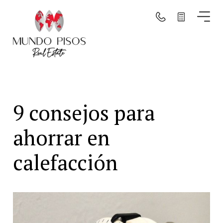
Buscar por mapa
Buscar
9 consejos para
Borrar filtros
ahorrar en
calefacción