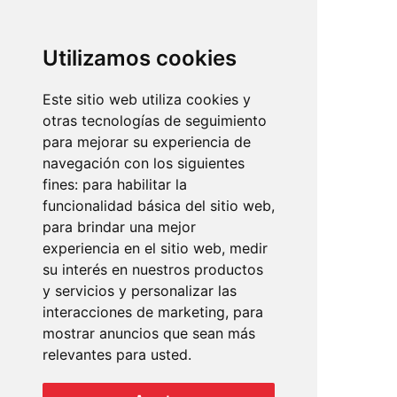
Avinguda de l`Argentina, 32
07011 Palma de Mallorca
Utilizamos cookies
+34 971 910 801 / 686 121 248
info@mundopisos.com
Este sitio web utiliza cookies y
otras tecnologías de seguimiento
para mejorar su experiencia de
navegación con los siguientes
fines:
para habilitar la
Plaza París, 3
funcionalidad básica del sitio web
,
07010 Palma de Mallorca
para brindar una mejor
experiencia en el sitio web
,
medir
+34 971 902 011
su interés en nuestros productos
info@mundopisos.com
y servicios y personalizar las
interacciones de marketing
,
para
mostrar anuncios que sean más
relevantes para usted
.
Lope de Vega, 2