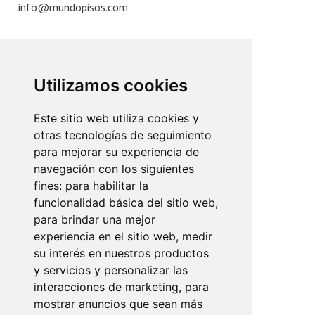
info@mundopisos.com
Utilizamos cookies
Plaza París, 3
07010 Palma de Mallorca
Este sitio web utiliza cookies y
otras tecnologías de seguimiento
+34 971 902 011
para mejorar su experiencia de
info@mundopisos.com
navegación con los siguientes
fines:
para habilitar la
funcionalidad básica del sitio web
,
para brindar una mejor
experiencia en el sitio web
,
medir
Lope de Vega, 2
su interés en nuestros productos
07013 Palma de Mallorca
y servicios y personalizar las
interacciones de marketing
,
para
+34 971 910 801
mostrar anuncios que sean más
info@mundopisos.com