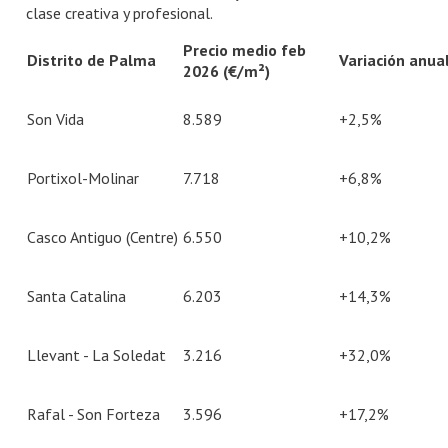
clase creativa y profesional.
Precio medio feb
Distrito de Palma
Variación anua
2026 (€/m²)
Son Vida
8.589
+2,5%
Portixol-Molinar
7.718
+6,8%
Casco Antiguo (Centre)
6.550
+10,2%
Santa Catalina
6.203
+14,3%
Llevant - La Soledat
3.216
+32,0%
Rafal - Son Forteza
3.596
+17,2%