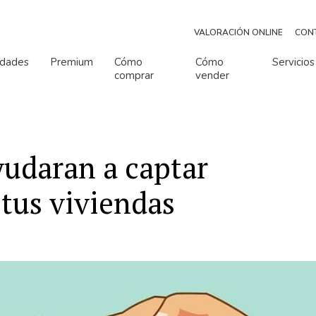
VALORACIÓN ONLINE
CON
edades
Premium
Cómo
Cómo
Servicios
comprar
vender
o de habitaciones
Número de baños
Número de habitaciones
Número de baños
yudaran a captar
 tus viviendas