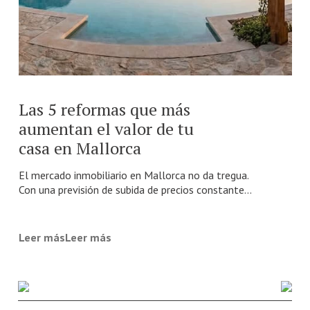
Las 5 reformas que más
9
aumentan el valor de tu
casa en Mallorca
e
El mercado inmobiliario en Mallorca no da tregua.
C
Con una previsión de subida de precios constante...
m
Leer másLeer más
L