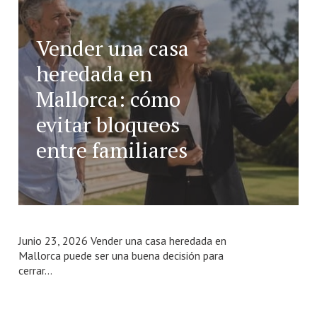
Vender una casa
heredada en
Número de habitaciones
Número de habitaciones
Mallorca: cómo
Número de baños
evitar bloqueos
Número de baños
entre familiares
Junio 23, 2026 Vender una casa heredada en
Mallorca puede ser una buena decisión para
cerrar...