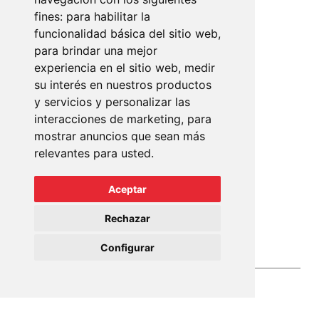
fines:
para habilitar la
Plaza París, 3
funcionalidad básica del sitio web
,
07010 Palma de Mallorca
para brindar una mejor
experiencia en el sitio web
,
medir
+34 971 902 011
su interés en nuestros productos
info@mundopisos.com
y servicios y personalizar las
interacciones de marketing
,
para
mostrar anuncios que sean más
relevantes para usted
.
Lope de Vega, 2
Aceptar
07013 Palma de Mallorca
Rechazar
+34 971 910 801
info@mundopisos.com
Configurar