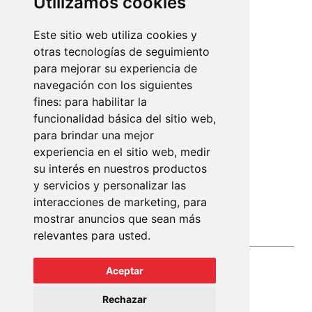
Utilizamos cookies
Plaza París, 3
07010 Palma de Mallorca
Este sitio web utiliza cookies y
otras tecnologías de seguimiento
+34 971 902 011
para mejorar su experiencia de
info@mundopisos.com
navegación con los siguientes
fines:
para habilitar la
funcionalidad básica del sitio web
,
para brindar una mejor
experiencia en el sitio web
,
medir
Lope de Vega, 2
su interés en nuestros productos
07013 Palma de Mallorca
y servicios y personalizar las
interacciones de marketing
,
para
+34 971 910 801
mostrar anuncios que sean más
info@mundopisos.com
relevantes para usted
.
Aceptar
Rechazar