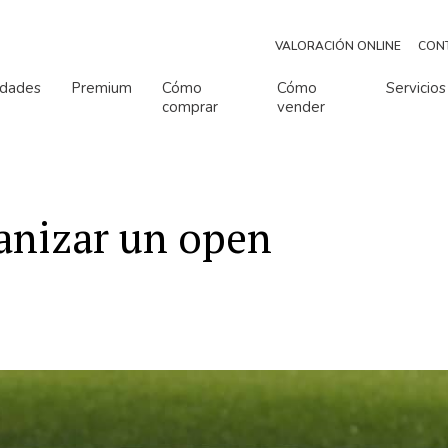
VALORACIÓN ONLINE
CON
edades
Premium
Cómo
Cómo
Servicios
comprar
vender
o de habitaciones
Número de baños
Número de habitaciones
Número de baños
anizar un open