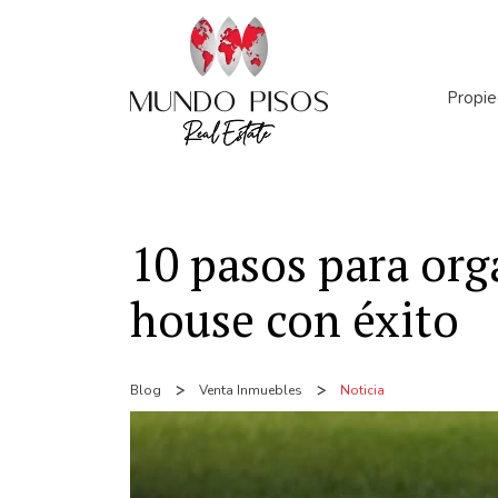
Propi
Númer
10 pasos para org
house con éxito
Blog
Venta Inmuebles
Noticia