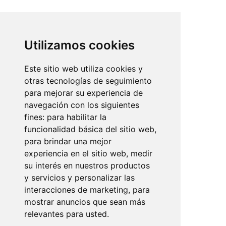
Avinguda de l`Argentina, 32
07011 Palma de Mallorca
Utilizamos cookies
+34 971 910 801 / 686 121 248
info@mundopisos.com
Este sitio web utiliza cookies y
otras tecnologías de seguimiento
para mejorar su experiencia de
navegación con los siguientes
fines:
para habilitar la
Plaza París, 3
funcionalidad básica del sitio web
,
07010 Palma de Mallorca
para brindar una mejor
experiencia en el sitio web
,
medir
+34 971 902 011
su interés en nuestros productos
info@mundopisos.com
y servicios y personalizar las
interacciones de marketing
,
para
mostrar anuncios que sean más
relevantes para usted
.