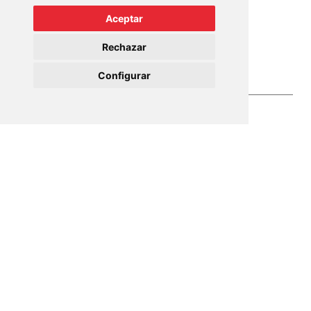
Lope de Vega, 2
Aceptar
07013 Palma de Mallorca
Rechazar
+34 971 910 801
info@mundopisos.com
Configurar
Mundo Pisos 2023©
Aviso Legal
Cookies
Política de Privacidad
Política de reseñas
Accesibilidad
Sitemap