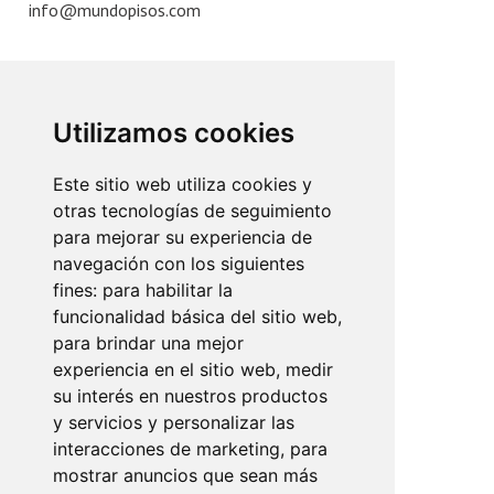
info@mundopisos.com
Utilizamos cookies
Plaza París, 3
07010 Palma de Mallorca
Este sitio web utiliza cookies y
otras tecnologías de seguimiento
+34 971 902 011
para mejorar su experiencia de
info@mundopisos.com
navegación con los siguientes
fines:
para habilitar la
funcionalidad básica del sitio web
,
para brindar una mejor
experiencia en el sitio web
,
medir
Lope de Vega, 2
su interés en nuestros productos
07013 Palma de Mallorca
y servicios y personalizar las
interacciones de marketing
,
para
+34 971 910 801
mostrar anuncios que sean más
info@mundopisos.com