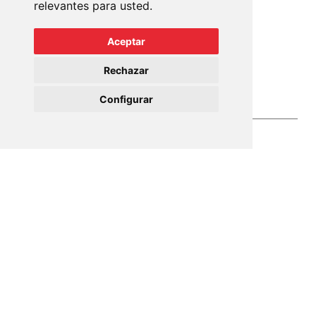
relevantes para usted
.
Lope de Vega, 2
Aceptar
07013 Palma de Mallorca
Rechazar
+34 971 910 801
info@mundopisos.com
Configurar
Mundo Pisos 2023©
Aviso Legal
Cookies
Política de Privacidad
Política de reseñas
Accesibilidad
Sitemap