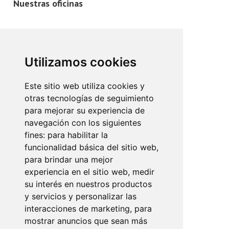
Nuestras oficinas
Avinguda de l`Argentina, 32
07011 Palma de Mallorca
Utilizamos cookies
+34 971 910 801 / 686 121 248
info@mundopisos.com
Este sitio web utiliza cookies y
otras tecnologías de seguimiento
para mejorar su experiencia de
navegación con los siguientes
fines:
para habilitar la
Plaza París, 3
funcionalidad básica del sitio web
,
07010 Palma de Mallorca
para brindar una mejor
experiencia en el sitio web
,
medir
+34 971 902 011
su interés en nuestros productos
info@mundopisos.com
y servicios y personalizar las
interacciones de marketing
,
para
mostrar anuncios que sean más